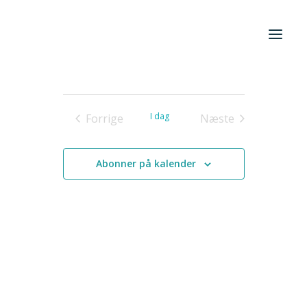
Foreningen
I dag
Forrige
Næste
Begivenheder
Begivenheder
Institutter
Aktuelt
Abonner på kalender
Cases
Search