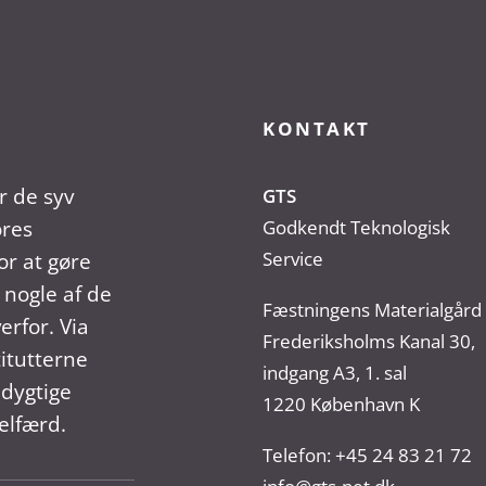
KONTAKT
r de syv
GTS
ores
Godkendt Teknologisk
Service
r at gøre
 nogle af de
Fæstningens Materialgård
erfor. Via
Frederiksholms Kanal 30,
titutterne
indgang A3, 1. sal
dygtige
1220 København K
elfærd.
Telefon:
+45 24 83 21 72