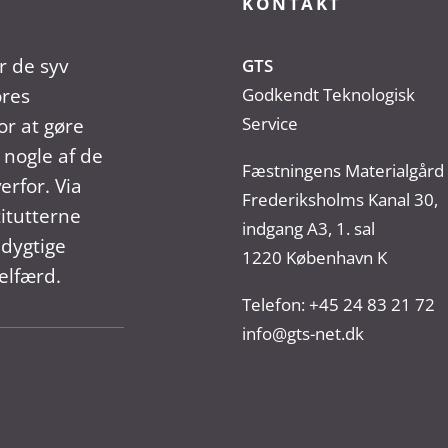
KONTAKT
r de syv
GTS
ores
Godkendt Teknologisk
Service
r at gøre
 nogle af de
Fæstningens Materialgård
erfor. Via
Frederiksholms Kanal 30,
titutterne
indgang A3, 1. sal
dygtige
1220 København K
elfærd.
Telefon:
+45 24 83 21 72
info@gts-net.dk