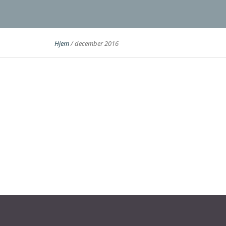
Hjem
/
december 2016
16. december 2016
Kompleksitet står i vejen for det fuld
Elektronikvirksomheden Crysberg A/S, der pr
Simplimize, da de skulle udvikle næste gen