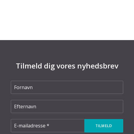
indsatser, der baner vejen for danske
virksomheders brug af IoT. Læs…
Tilmeld dig vores nyhedsbrev