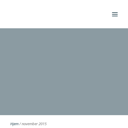
Foreningen
Institutter
Aktuelt
Cases
Search
Hjem
/
november 2015